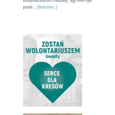
Konopnicka dzieciom i młodzieży". Jego celem było
przede …
[Read more...]