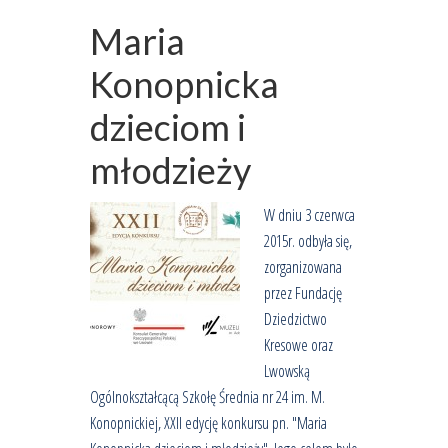
Maria
Konopnicka
dzieciom i
młodzieży
W dniu 3 czerwca
2015r. odbyła się,
zorganizowana
przez Fundację
Dziedzictwo
Kresowe oraz
Lwowską
Ogólnokształcącą Szkołę Średnia nr 24 im. M.
Konopnickiej, XXII edycję konkursu pn. "Maria