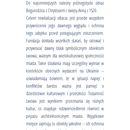
Do najcenniejszych należny późnogotycki obraz
Bogurodzica z Chrystusem i świętą Anną z 1520.
Celem rewitalizacji ołtarza jest przede wszystkim
przywrócenie jego dawnego wyglądu i ochrona
tego zabytku przed postępującym zniszczeniem.
Fundacja dokłada wszelkich starań, by ratować i
przywracać dawny blask symbolicznym obiektom
Lwowa, ważnym dla wielokulturowej społeczności
miasta. Takie działania mają szczególny wymiar w
kontekście obecnych wydarzeń na Ukrainie –
uświadamiają bowiem, że w sytuacji napięć i
konfliktów bardzo ważna jest pamięć o
dziedzictwie kulturowym i przeszłości. Tożsamość
Lwowa jest wynikiem przecinania się różnych
kultur, co znajduje odzwierciedlenie również w
pejzażu architektonicznym miasta. Wyjątkowe
miejsce zajmują tu obiekty sakralne – ich ochrona