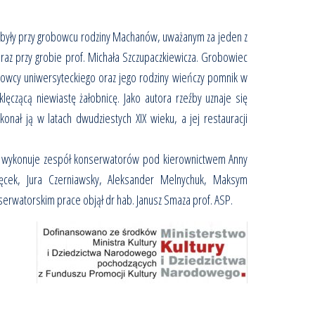
yły przy grobowcu rodziny Machanów, uważanym za jeden z
oraz przy grobie prof. Michała Szczupaczkiewicza. Grobowiec
dowcy uniwersyteckiego oraz jego rodziny wieńczy pomnik w
klęczącą niewiastę żałobnicę. Jako autora rzeźby uznaje się
onał ją w latach dwudziestych XIX wieku, a jej restauracji
 wykonuje zespół konserwatorów pod kierownictwem Anny
ięcek, Jura Czerniawsky, Aleksander Melnychuk, Maksym
rwatorskim prace objął dr hab. Janusz Smaza prof. ASP.