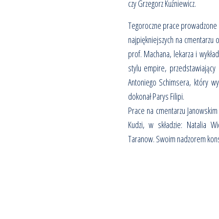
czy Grzegorz Kuźniewicz.
Tegoroczne prace prowadzone b
najpiękniejszych na cmentarzu 
prof. Machana, lekarza i wykła
stylu empire, przedstawiający 
Antoniego Schimsera, który wyk
dokonał Parys Filipi.
Prace na cmentarzu Janowskim
Kudzi, w składzie: Natalia W
Taranow. Swoim nadzorem konse