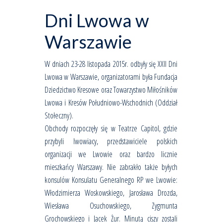
Dni Lwowa w
Warszawie
W dniach 23-28 listopada 2015r. odbyły się XXII Dni
Lwowa w Warszawie, organizatorami była Fundacja
Dziedzictwo Kresowe oraz Towarzystwo Miłośników
Lwowa i Kresów Południowo-Wschodnich (Oddział
Stołeczny).
Obchody rozpoczęły się w Teatrze Capitol, gdzie
przybyli lwowiacy, przedstawiciele polskich
organizacji we Lwowie oraz bardzo licznie
mieszkańcy Warszawy. Nie zabrakło także byłych
konsulów Konsulatu Generalnego RP we Lwowie:
Włodzimierza Woskowskiego, Jarosława Drozda,
Wiesława Osuchowskiego, Zygmunta
Grochowskiego i Jacek Żur. Minutą ciszy zostali