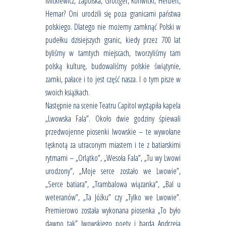
Mickiewicz, Zapolska, Grottger, Konwicki, Herbert,
Hemar? Oni urodzili się poza granicami państwa
polskiego. Dlatego nie możemy zamknąć Polski w
pudełku dzisiejszych granic, kiedy przez 700 lat
byliśmy w tamtych miejscach, tworzyliśmy tam
polską kulturę, budowaliśmy polskie świątynie,
zamki, pałace i to jest część nasza. I o tym pisze w
swoich książkach.
Następnie na scenie Teatru Capitol wystąpiła kapela
„Lwowska Fala”. Około dwie godziny śpiewali
przedwojenne piosenki lwowskie – te wywołane
tęsknotą za utraconym miastem i te z batiarskimi
rytmami – „Orlątko”, „Wesoła Fala”, „Tu wy Lwowi
urodzony”, „Moje serce zostało we Lwowie”,
„Serce batiara”, „Trambalowa wiązanka”, „Bal u
weteranów”, „Ta Jóźku” czy „Tylko we Lwowie”.
Premierowo została wykonana piosenka „To było
dawno tak” lwowskiego poety i barda Andrzeja