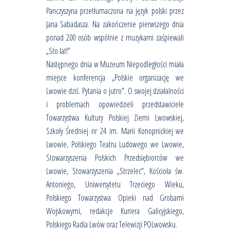
Panczyszyna przetłumaczona na język polski przez
Jana Sabadasza. Na zakończenie pierwszego dnia
ponad 200 osób wspólnie z muzykami zaśpiewali
„Sto lat!”
Następnego dnia w Muzeum Niepodległości miała
miejsce konferencja „Polskie organizację we
Lwowie dziś. Pytania o jutro”. O swojej działalności
i problemach opowiedzieli przedstawiciele
Towarzystwa Kultury Polskiej Ziemi Lwowskiej,
Szkoły Średniej nr 24 im. Marii Konopnickiej we
Lwowie, Polskiego Teatru Ludowego we Lwowie,
Stowarzyszenia Polskich Przedsiębiorców we
Lwowie, Stowarzyszenia „Strzelec”, Kościoła św.
Antoniego, Uniwersytetu Trzeciego Wieku,
Polskiego Towarzystwa Opieki nad Grobami
Wojskowymi, redakcje Kuriera Galicyjskiego,
Polskiego Radia Lwów oraz Telewizji POLwowsku.