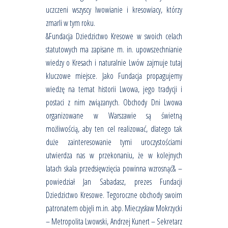
uczczeni wszyscy lwowianie i kresowiacy, którzy
zmarli w tym roku.
&Fundacja Dziedzictwo Kresowe w swoich celach
statutowych ma zapisane m. in. upowszechnianie
wiedzy o Kresach i naturalnie Lwów zajmuje tutaj
kluczowe miejsce. Jako Fundacja propagujemy
wiedzę na temat historii Lwowa, jego tradycji i
postaci z nim związanych. Obchody Dni Lwowa
organizowane w Warszawie są świetną
możliwością, aby ten cel realizować, dlatego tak
duże zainteresowanie tymi uroczystościami
utwierdza nas w przekonaniu, że w kolejnych
latach skala przedsięwzięcia powinna wzrosnąć& –
powiedział Jan Sabadasz, prezes Fundacji
Dziedzictwo Kresowe. Tegoroczne obchody swoim
patronatem objęli m.in. abp. Mieczysław Mokrzycki
– Metropolita Lwowski, Andrzej Kunert – Sekretarz