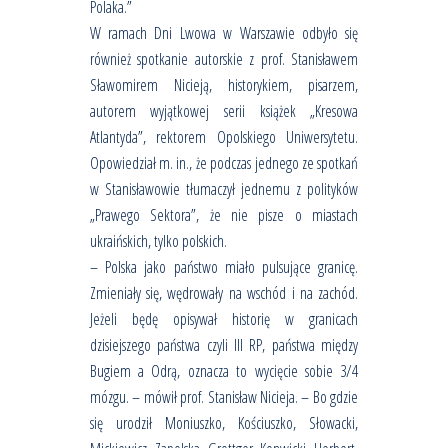
Polaka.”
W ramach Dni Lwowa w Warszawie odbyło się
również spotkanie autorskie z prof. Stanisławem
Sławomirem Nicieją, historykiem, pisarzem,
autorem wyjątkowej serii książek „Kresowa
Atlantyda”, rektorem Opolskiego Uniwersytetu.
Opowiedział m. in., że podczas jednego ze spotkań
w Stanisławowie tłumaczył jednemu z polityków
„Prawego Sektora”, że nie pisze o miastach
ukraińskich, tylko polskich.
– Polska jako państwo miało pulsujące granicę.
Zmieniały się, wędrowały na wschód i na zachód.
Jeżeli będę opisywał historię w granicach
dzisiejszego państwa czyli III RP, państwa między
Bugiem a Odrą, oznacza to wycięcie sobie 3/4
mózgu. – mówił prof. Stanisław Nicieja. – Bo gdzie
się urodził Moniuszko, Kościuszko, Słowacki,