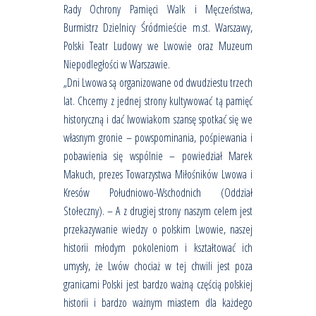
Rady Ochrony Pamięci Walk i Męczeństwa,
Burmistrz Dzielnicy Śródmieście m.st. Warszawy,
Polski Teatr Ludowy we Lwowie oraz Muzeum
Niepodległości w Warszawie.
„Dni Lwowa są organizowane od dwudziestu trzech
lat. Chcemy z jednej strony kultywować tą pamięć
historyczną i dać lwowiakom szansę spotkać się we
własnym gronie – powspominania, pośpiewania i
pobawienia się wspólnie – powiedział Marek
Makuch, prezes Towarzystwa Miłośników Lwowa i
Kresów Południowo-Wschodnich (Oddział
Stołeczny). – A z drugiej strony naszym celem jest
przekazywanie wiedzy o polskim Lwowie, naszej
historii młodym pokoleniom i kształtować ich
umysły, że Lwów chociaż w tej chwili jest poza
granicami Polski jest bardzo ważną częścią polskiej
historii i bardzo ważnym miastem dla każdego